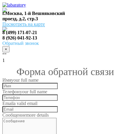
г.Москва, 1-й Вешняковский
проезд, д.2, стр.3
Посмотреть на карте
8 (499) 171-07-21
8 (926) 041-92-13
Обратный звонок
×
""
1
Форма обратной связи
Имя
your full name
Телефон
your full name
Email
a valid email
Сообщение
more details