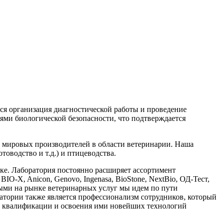
ся организация диагностической работы и проведение
ми биологической безопасности, что подтверждается
 мировых производителей в области ветеринарии. Наша
оводство и т.д.) и птицеводства.
ике. Лаборатория постоянно расширяет ассортимент
IO-X, Anicon, Genovo, Ingenasa, BioStone, NextBio, ОД-Тест,
ыми на рынке ветеринарных услуг мы идем по пути
атории также является профессионализм сотрудников, который
их квалификации и освоения ими новейших технологий