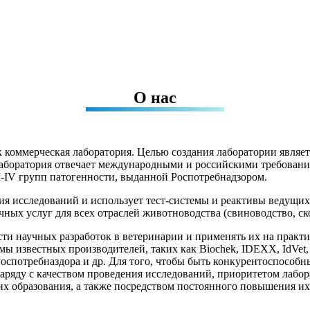
О нас
 коммерческая лаборатория. Целью создания лаборатории являет
боратория отвечает международными и российскими требования
II-IV групп патогенности, выданной Роспотребнадзором.
я исследований и использует тест-системы и реактивы ведущих
ых услуг для всех отраслей животноводства (свиноводство, скот
сти научных разработок в ветеринарии и применять их на практ
ы известных производителей, таких как Biochek, IDEXX, IdVet, B
спотребназдора и др. Для того, чтобы быть конкурентоспособн
ряду с качеством проведения исследований, приоритетом лабор
 их образования, а также посредством постоянного повышения 