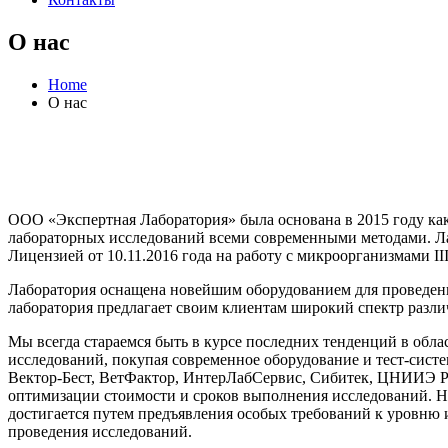
О нас
Home
О нас
ООО «Экспертная Лаборатория» была основана в 2015 году как
лабораторных исследований всеми современными методами. Ла
Лицензией от 10.11.2016 года на работу с микроорганизмами I
Лаборатория оснащена новейшим оборудованием для проведени
лаборатория предлагает своим клиентам широкий спектр различн
Мы всегда стараемся быть в курсе последних тенденций в обла
исследований, покупая современное оборудование и тест-систем
Вектор-Бест, ВетФактор, ИнтерЛабСервис, Сибитек, ЦНИИЭ Ро
оптимизации стоимости и сроков выполнения исследований. На
достигается путем предъявления особых требований к уровню
проведения исследований.