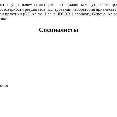
сть осуществляемых экспертиз – специалисты могут решить пр
остоверности результатов исследований лаборатория привлекает
й практики (GD Animal Health, IDEXX Laboratory, Genovo, Anic
тики.
Специалисты
ниям