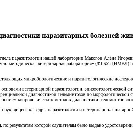
иагностики паразитарных болезней жи
 отдела паразитологии нашей лаборатории Макогон Алёна Игор
чно-методическая ветеринарная лаборатория» (ФГБУ ЦНМВЛ) по
ствляющих микробиологические и паразитологические исследов
основами ветеринарной паразитологии, эпизоотологической си
еренциальной диагностикой гельминтозов по морфологической с
нением копрологических методов диагностики: гельминтоовоско
х наук, доцент кафедры паразитологии и ветеринарно-санита
я, по результатам которой слушателям было выдано удостовере