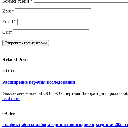
Комментарий
*
Имя
*
Email
*
Сайт
Related
Posts
30
Сен
Расширение перечня исследований
Уважаемые коллеги! ООО «Экспертная Лаборатория» рада сооб
read more
09
Дек
График работы лаборатории в новогодние праздники 2025 г