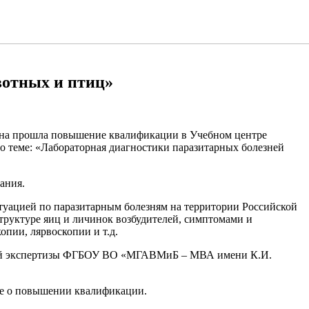
вотных и птиц»
евна прошла повышение квалификации в Учебном центре
 теме: «Лабораторная диагностики паразитарных болезней
ания.
туацией по паразитарным болезням на территории Российской
труктуре яиц и личинок возбудителей, симптомами и
пии, лярвоскопии и т.д.
рной экспертизы ФГБОУ ВО «МГАВМиБ – МВА имени К.И.
ние о повышении квалификации.